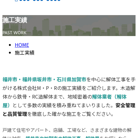
施工実績
CONTACT
ENTRY
PAST WORK
HOME
施工実績
福井市・福井県坂井市・石川県加賀市
を中心に解体工事を手
がける株式会社M・P・Rの施工実績をご紹介します。木造解
体から鉄骨・RC造解体まで、地域密着の
解体業者（解体
屋）
として多数の実績を積み重ねてまいりました。
安全管理
と品質管理
を徹底した確かな施工をご覧ください。
戸建て住宅やアパート、店舗、工場など、さまざまな建物の解