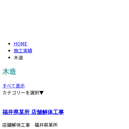
木造
CONTACT
ENTRY
WORK1
HOME
施工実績
木造
木造
すべて表示
カテゴリーを選択▼
福井県某所 店舗解体工事
店舗解体工事 福井県某所