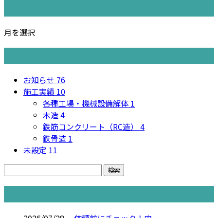
月別アーカイブ
月を選択
カテゴリー
お知らせ
76
施工実績
10
各種工場・機械設備解体
1
木造
4
鉄筋コンクリート（RC造）
4
鉄骨造
1
未設定
11
コラム
2026/07/28
依頼前にチェック！内…